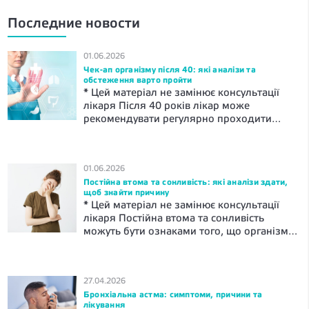
Последние новости
01.06.2026
Чек-ап організму після 40: які аналізи та
обстеження варто пройти
* Цей матеріал не замінює консультації
лікаря Після 40 років лікар може
рекомендувати регулярно проходити
профілактичний огляд. Базовий огляд
організму може включати оцінка
артеріального тиску, ваги, серцево-
01.06.2026
судинних захворювань.За показаннями
Постійна втома та сонливість: які аналізи здати,
можуть бути призначені лабораторні
щоб знайти причину
дослідження: загальний та біохімічний
* Цей матеріал не замінює консультації
аналіз крові, перевірка рівня глюкози та
лікаря Постійна втома та сонливість
холестерину. Інші обстеження
можуть бути ознаками того, що організму
призначаються індивідуально — з
потрібна медична оцінка. Часто лікар
урахуванням статі, скарг, спадковості,
рекомендує здати загальний аналіз крові,
способу […]
феритин, ТТГ, вітамін D та глюкозу. На
27.04.2026
основі результатів цих досліджень
Бронхіальна астма: симптоми, причини та
обговорюється подальший план дій. Що
лікування