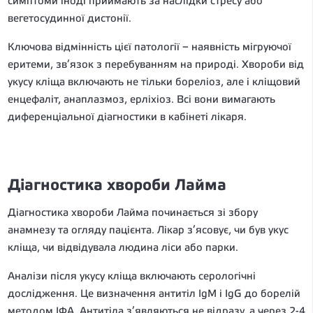
симптоми іноді приймають за наслідки стресу або
вегетосудинної дистонії.
Ключова відмінність цієї патології – наявність мігруючої
еритеми, зв’язок з перебуванням на природі. Хвороби від
укусу кліща включають не тільки бореліоз, але і кліщовий
енцефаліт, анаплазмоз, ерліхіоз. Всі вони вимагають
диференціальної діагностики в кабінеті лікаря.
Діагностика хвороби Лайма
Діагностика хвороби Лайма починається зі збору
анамнезу та огляду пацієнта. Лікар з’ясовує, чи був укус
кліща, чи відвідувала людина ліси або парки.
Аналізи після укусу кліща включають серологічні
дослідження. Це визначення антитіл IgM і IgG до борелій
методом ІФА. Антитіла з’являються не відразу, а через 2-4