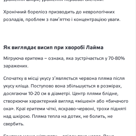
Хронічний бореліоз призводить до неврологічних
розладів, проблем з пам’яттю і концентрацією уваги.
Як виглядає висип при хворобі Лайма
Мігруюча еритема – ознака, яка зустрічається у 70-80%
заражених.
Спочатку в місці укусу з’являється червона пляма після
укусу кліща. Поступово вона збільшується в розмірах,
досягаючи 10-20 см в діаметрі. Центр плями блідне,
створюючи характерний вигляд «мішені» або «бичачого
ока». Краї еритеми чіткі, яскраво-червоні, трохи підняті
над шкірою. Пляма тепла на дотик, не болить, не
свербить.