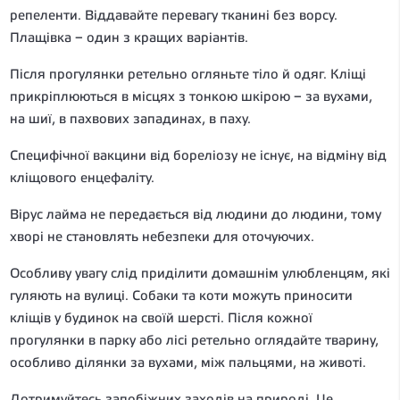
репеленти. Віддавайте перевагу тканині без ворсу.
Плащівка – один з кращих варіантів.
Після прогулянки ретельно огляньте тіло й одяг. Кліщі
прикріплюються в місцях з тонкою шкірою – за вухами,
на шиї, в пахвових западинах, в паху.
Специфічної вакцини від бореліозу не існує, на відміну від
кліщового енцефаліту.
Вірус лайма не передається від людини до людини, тому
хворі не становлять небезпеки для оточуючих.
Особливу увагу слід приділити домашнім улюбленцям, які
гуляють на вулиці. Собаки та коти можуть приносити
кліщів у будинок на своїй шерсті. Після кожної
прогулянки в парку або лісі ретельно оглядайте тварину,
особливо ділянки за вухами, між пальцями, на животі.
Дотримуйтесь запобіжних заходів на природі. Це