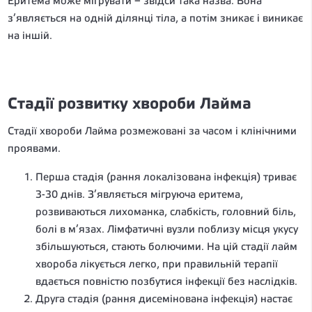
Еритема може мігрувати – звідси така назва. Вона
з’являється на одній ділянці тіла, а потім зникає і виникає
на іншій.
Стадії розвитку хвороби Лайма
Стадії хвороби Лайма розмежовані за часом і клінічними
проявами.
Перша стадія (рання локалізована інфекція) триває
3-30 днів. З’являється мігруюча еритема,
розвиваються лихоманка, слабкість, головний біль,
болі в м’язах. Лімфатичні вузли поблизу місця укусу
збільшуються, стають болючими. На цій стадії лайм
хвороба лікується легко, при правильній терапії
вдається повністю позбутися інфекції без наслідків.
Друга стадія (рання дисемінована інфекція) настає