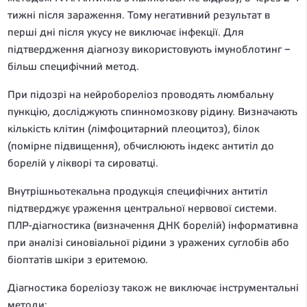
тижні після зараження. Тому негативний результат в
перші дні після укусу не виключає інфекції. Для
підтвердження діагнозу використовують імуноблотинг –
більш специфічний метод.
При підозрі на нейробореліоз проводять люмбальну
пункцію, досліджують спинномозкову рідину. Визначають
кількість клітин (лімфоцитарний плеоцитоз), білок
(помірне підвищення), обчислюють індекс антитіл до
борелій у лікворі та сироватці.
Внутрішньотекальна продукція специфічних антитіл
підтверджує ураження центральної нервової системи.
ПЛР-діагностика (визначення ДНК борелій) інформативна
при аналізі синовіальної рідини з уражених суглобів або
біоптатів шкіри з еритемою.
Діагностика бореліозу також не виключає інструментальні
методи: