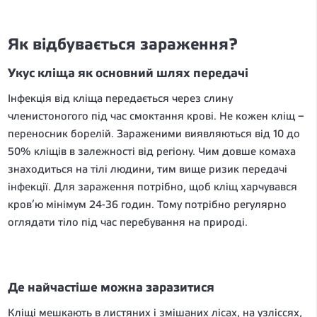
Як відбувається зараження?
Укус кліща як основний шлях передачі
Інфекція від кліща передається через слину
членистоногого під час смоктання крові. Не кожен кліщ –
переносник борелій. Зараженими виявляються від 10 до
50% кліщів в залежності від регіону. Чим довше комаха
знаходиться на тілі людини, тим вище ризик передачі
інфекції. Для зараження потрібно, щоб кліщ харчувався
кров’ю мінімум 24-36 годин. Тому потрібно регулярно
оглядати тіло під час перебування на природі.
Де найчастіше можна заразитися
Кліщі мешкають в листяних і змішаних лісах, на узліссях,