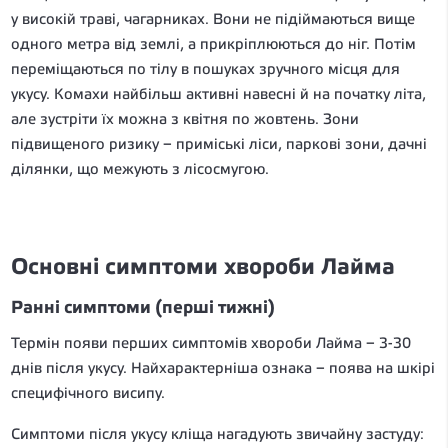
у високій траві, чагарниках. Вони не підіймаються вище
одного метра від землі, а прикріплюються до ніг. Потім
переміщаються по тілу в пошуках зручного місця для
укусу. Комахи найбільш активні навесні й на початку літа,
але зустріти їх можна з квітня по жовтень. Зони
підвищеного ризику – приміські ліси, паркові зони, дачні
ділянки, що межують з лісосмугою.
Основні симптоми хвороби Лайма
Ранні симптоми (перші тижні)
Термін появи перших симптомів хвороби Лайма – 3-30
днів після укусу. Найхарактерніша ознака – поява на шкірі
специфічного висипу.
Симптоми після укусу кліща нагадують звичайну застуду: