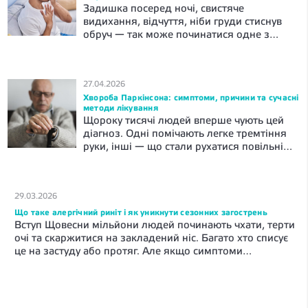
вважати постійною втомою? Втома після
Задишка посеред ночі, свистяче
важкого дня — це норма. Вона проходить
видихання, відчуття, ніби груди стиснув
[…]
обруч — так може починатися одне з
найпоширеніших хронічних захворювань
дихальної системи. Розбираємося, що
відбувається в організмі, чому це
27.04.2026
трапляється, чим небезпечна бронхіальна
Хвороба Паркінсона: симптоми, причини та сучасні
астма. Що таке бронхіальна астма?
методи лікування
Бронхіальна астма — хронічне
Щороку тисячі людей вперше чують цей
захворювання дихальних шляхів. При
діагноз. Одні помічають легке тремтіння
астмі бронхи стають гіперреактивними.
руки, інші — що стали рухатися повільніше.
Вони надто гостро реагують на холодне
Хвороба Паркінсона — серйозне
[…]
неврологічне захворювання, яке потребує
своєчасного лікування. У цій статті
29.03.2026
розберемо усе про хворобу Паркінсона –
що це, що відбувається в організмі, як
Що таке алергічний риніт і як уникнути сезонних загострень
Вступ Щовесни мільйони людей починають чхати, терти
розпізнати хворобу на ранньому етапі та
очі та скаржитися на закладений ніс. Багато хто списує
що пропонує медицина. Що таке […]
це на застуду або протяг. Але якщо симптоми
з’являються в один і той самий час року і зникають
разом із цвітінням — найімовірніше, справа не у вірусі.
Йдеться про алергічну реакцію — запалення слизової
оболонки носа. У цьому матеріалі […]