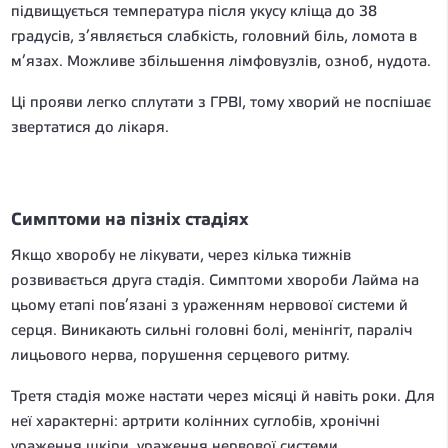
підвищується температура після укусу кліща до 38
градусів, з’являється слабкість, головний біль, ломота в
м’язах. Можливе збільшення лімфовузлів, озноб, нудота.
Ці прояви легко сплутати з ГРВІ, тому хворий не поспішає
звертатися до лікаря.
Симптоми на пізніх стадіях
Якщо хворобу не лікувати, через кілька тижнів
розвивається друга стадія. Симптоми хвороби Лайма на
цьому етапі пов’язані з ураженням нервової системи й
серця. Виникають сильні головні болі, менінгіт, параліч
лицьового нерва, порушення серцевого ритму.
Третя стадія може настати через місяці й навіть роки. Для
неї характерні: артрити колінних суглобів, хронічні
ураження шкіри, ураження нервової системи.