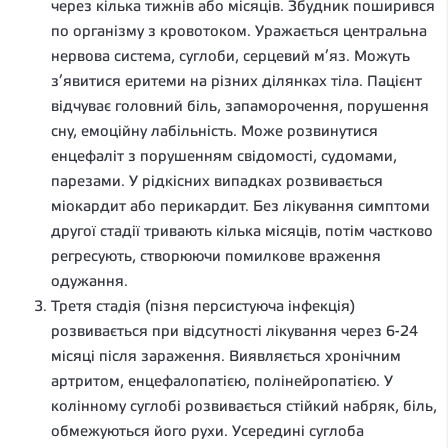
через кілька тижнів або місяців. Збудник поширився
по організму з кровотоком. Уражається центральна
нервова система, суглоби, серцевий м’яз. Можуть
з’явитися еритеми на різних ділянках тіла. Пацієнт
відчуває головний біль, запаморочення, порушення
сну, емоційну лабільність. Може розвинутися
енцефаліт з порушенням свідомості, судомами,
парезами. У рідкісних випадках розвивається
міокардит або перикардит. Без лікування симптоми
другої стадії тривають кілька місяців, потім частково
регресують, створюючи помилкове враження
одужання.
Третя стадія (пізня персистуюча інфекція)
розвивається при відсутності лікування через 6-24
місяці після зараження. Виявляється хронічним
артритом, енцефалопатією, полінейропатією. У
колінному суглобі розвивається стійкий набряк, біль,
обмежуються його рухи. Усередині суглоба