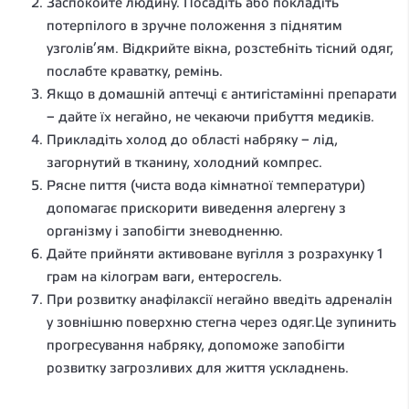
Заспокойте людину. Посадіть або покладіть
потерпілого в зручне положення з піднятим
узголів’ям. Відкрийте вікна, розстебніть тісний одяг,
послабте краватку, ремінь.
Якщо в домашній аптечці є антигістамінні препарати
– дайте їх негайно, не чекаючи прибуття медиків.
Прикладіть холод до області набряку – лід,
загорнутий в тканину, холодний компрес.
Рясне пиття (чиста вода кімнатної температури)
допомагає прискорити виведення алергену з
організму і запобігти зневодненню.
Дайте прийняти активоване вугілля з розрахунку 1
грам на кілограм ваги, ентеросгель.
При розвитку анафілаксії негайно введіть адреналін
у зовнішню поверхню стегна через одяг.Це зупинить
прогресування набряку, допоможе запобігти
розвитку загрозливих для життя ускладнень.