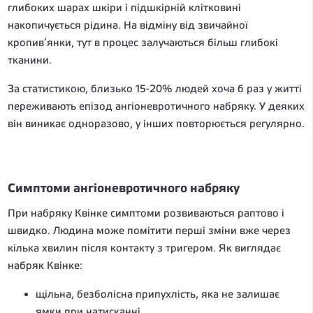
глибоких шарах шкіри і підшкірній клітковині
накопичується рідина. На відміну від звичайної
кропив’янки, тут в процес залучаються більш глибокі
тканини.
За статистикою, близько 15-20% людей хоча б раз у житті
переживають епізод ангіоневротичного набряку. У деяких
він виникає одноразово, у інших повторюється регулярно.
Симптоми ангіоневротичного набряку
При набряку Квінке симптоми розвиваються раптово і
швидко. Людина може помітити перші зміни вже через
кілька хвилин після контакту з тригером. Як виглядає
набряк Квінке:
щільна, безболісна припухлість, яка не залишає
ямки при натисканні