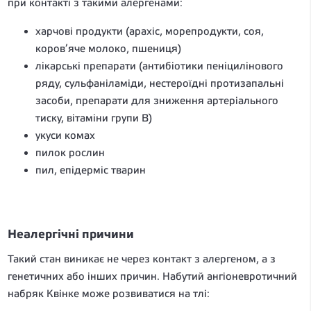
при контакті з такими алергенами:
харчові продукти (арахіс, морепродукти, соя,
коров’яче молоко, пшениця)
лікарські препарати (антибіотики пеніцилінового
ряду, сульфаніламіди, нестероїдні протизапальні
засоби, препарати для зниження артеріального
тиску, вітаміни групи В)
укуси комах
пилок рослин
пил, епідерміс тварин
Неалергічні причини
Такий стан виникає не через контакт з алергеном, а з
генетичних або інших причин. Набутий ангіоневротичний
набряк Квінке може розвиватися на тлі: