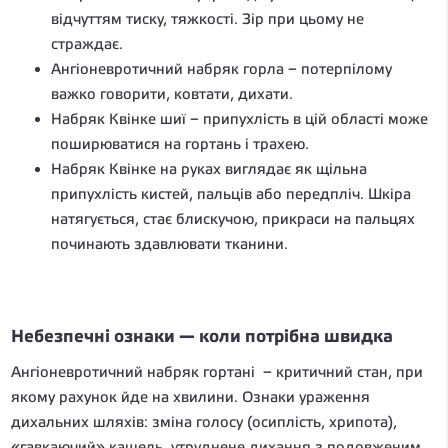
відчуттям тиску, тяжкості. Зір при цьому не
страждає.
Ангіоневротичний набряк горла – потерпілому
важко говорити, ковтати, дихати.
Набряк Квінке шиї – припухлість в цій області може
поширюватися на гортань і трахею.
Набряк Квінке на руках виглядає як щільна
припухлість кистей, пальців або передпліч. Шкіра
натягується, стає блискучою, прикраси на пальцях
починають здавлювати тканини.
Небезпечні ознаки — коли потрібна швидка
Ангіоневротичний набряк гортані – критичний стан, при
якому рахунок йде на хвилини. Ознаки ураження
дихальних шляхів: зміна голосу (осиплість, хрипота),
«гавкаючий» кашель, утруднене дихання з подовженим