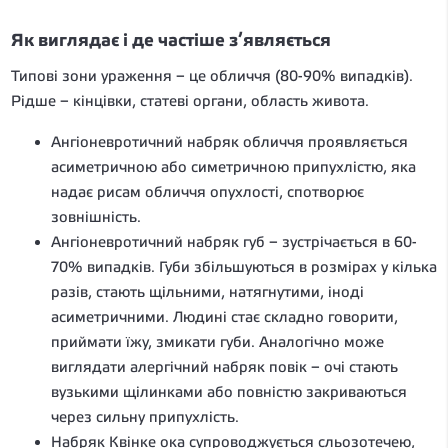
Як виглядає і де частіше з’являється
Типові зони ураження – це обличчя (80-90% випадків).
Рідше – кінцівки, статеві органи, область живота.
Ангіоневротичний набряк обличчя проявляється
асиметричною або симетричною припухлістю, яка
надає рисам обличчя опухлості, спотворює
зовнішність.
Ангіоневротичний набряк губ – зустрічається в 60-
70% випадків. Губи збільшуються в розмірах у кілька
разів, стають щільними, натягнутими, іноді
асиметричними. Людині стає складно говорити,
приймати їжу, змикати губи. Аналогічно може
виглядати алергічний набряк повік – очі стають
вузькими щілинками або повністю закриваються
через сильну припухлість.
Набряк Квінке ока супроводжується сльозотечею,