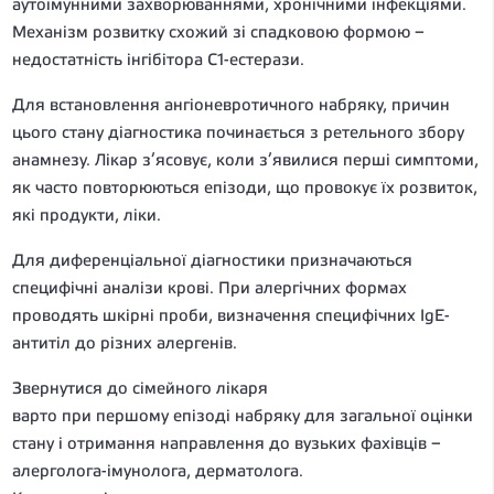
аутоімунними захворюваннями, хронічними інфекціями.
Механізм розвитку схожий зі спадковою формою –
недостатність інгібітора C1-естерази.
Для встановлення ангіоневротичного набряку, причин
цього стану діагностика починається з ретельного збору
анамнезу. Лікар з’ясовує, коли з’явилися перші симптоми,
як часто повторюються епізоди, що провокує їх розвиток,
які продукти, ліки.
Для диференціальної діагностики призначаються
специфічні аналізи крові. При алергічних формах
проводять шкірні проби, визначення специфічних IgE-
антитіл до різних алергенів.
Звернутися до сімейного лікаря
варто при першому епізоді набряку для загальної оцінки
стану і отримання направлення до вузьких фахівців –
алерголога-імунолога, дерматолога.