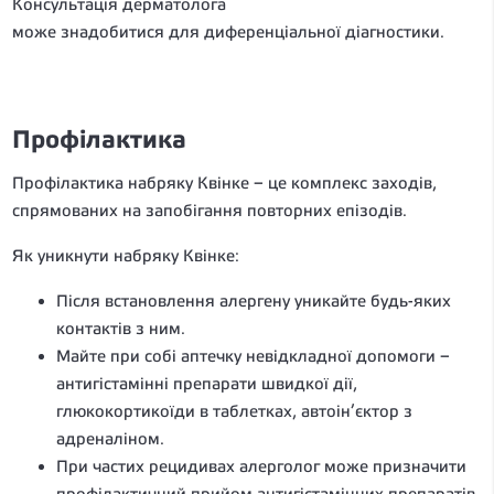
Консультація дерматолога
може знадобитися для диференціальної діагностики.
Профілактика
Профілактика набряку Квінке – це комплекс заходів,
спрямованих на запобігання повторних епізодів.
Як уникнути набряку Квінке:
Після встановлення алергену уникайте будь-яких
контактів з ним.
Майте при собі аптечку невідкладної допомоги –
антигістамінні препарати швидкої дії,
глюкокортикоїди в таблетках, автоін’єктор з
адреналіном.
При частих рецидивах алерголог може призначити
профілактичний прийом антигістамінних препаратів