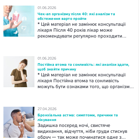
01.06.2026
Чек-ап організму після 40: які аналізи та
обстеження варто пройти
* Цей матеріал не замінює консультації
лікаря Після 40 років лікар може
рекомендувати регулярно проходити
профілактичний огляд. Базовий огляд
організму може включати оцінка
артеріального тиску, ваги, серцево-
01.06.2026
судинних захворювань.За показаннями
Постійна втома та сонливість: які аналізи здати,
можуть бути призначені лабораторні
щоб знайти причину
дослідження: загальний та біохімічний
* Цей матеріал не замінює консультації
аналіз крові, перевірка рівня глюкози та
лікаря Постійна втома та сонливість
холестерину. Інші обстеження
можуть бути ознаками того, що організму
призначаються індивідуально — з
потрібна медична оцінка. Часто лікар
урахуванням статі, скарг, спадковості,
рекомендує здати загальний аналіз крові,
способу […]
феритин, ТТГ, вітамін D та глюкозу. На
27.04.2026
основі результатів цих досліджень
Бронхіальна астма: симптоми, причини та
обговорюється подальший план дій. Що
лікування
вважати постійною втомою? Втома після
Задишка посеред ночі, свистяче
важкого дня — це норма. Вона проходить
видихання, відчуття, ніби груди стиснув
[…]
обруч — так може починатися одне з