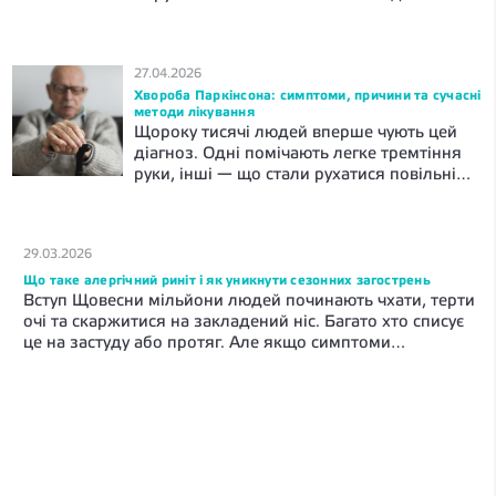
найпоширеніших хронічних захворювань
дихальної системи. Розбираємося, що
відбувається в організмі, чому це
27.04.2026
трапляється, чим небезпечна бронхіальна
Хвороба Паркінсона: симптоми, причини та сучасні
астма. Що таке бронхіальна астма?
методи лікування
Бронхіальна астма — хронічне
Щороку тисячі людей вперше чують цей
захворювання дихальних шляхів. При
діагноз. Одні помічають легке тремтіння
астмі бронхи стають гіперреактивними.
руки, інші — що стали рухатися повільніше.
Вони надто гостро реагують на холодне
Хвороба Паркінсона — серйозне
[…]
неврологічне захворювання, яке потребує
своєчасного лікування. У цій статті
29.03.2026
розберемо усе про хворобу Паркінсона –
що це, що відбувається в організмі, як
Що таке алергічний риніт і як уникнути сезонних загострень
Вступ Щовесни мільйони людей починають чхати, терти
розпізнати хворобу на ранньому етапі та
очі та скаржитися на закладений ніс. Багато хто списує
що пропонує медицина. Що таке […]
це на застуду або протяг. Але якщо симптоми
з’являються в один і той самий час року і зникають
разом із цвітінням — найімовірніше, справа не у вірусі.
Йдеться про алергічну реакцію — запалення слизової
оболонки носа. У цьому матеріалі […]