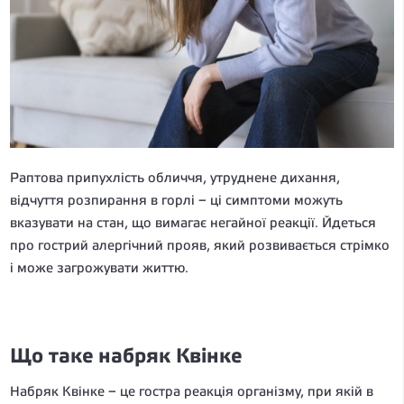
Раптова припухлість обличчя, утруднене дихання,
відчуття розпирання в горлі – ці симптоми можуть
вказувати на стан, що вимагає негайної реакції. Йдеться
про гострий алергічний прояв, який розвивається стрімко
і може загрожувати життю.
Що таке набряк Квінке
Набряк Квінке – це гостра реакція організму, при якій в