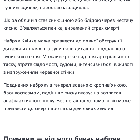
гучним вдихом, наростаюча задишка.
Шкіра обличчя стає синюшною або блідою через нестачу
кисню. З’являється паніка, виражений страх смерті.
Набряк Квінке може призвести до повної обструкції
дихальних шляхів із зупинкою дихання і подальшою
зупинкою серця. Можливе різке падіння артеріального
тиску, втрата свідомості, судоми, інтенсивні болі в животі
з напруженням черевної стінки.
Поєднання набряку з генералізованою кропив’янкою,
бронхоспазмом, падінням тиску вказує на розвиток
анафілактичного шоку. Без негайної допомоги він може
призвести до смерті протягом декількох хвилин.
Причини — від чого буває набряк