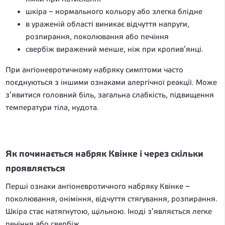
шкіра – нормального кольору або злегка блідне
в ураженій області виникає відчуття напруги,
розпирання, поколювання або печіння
свербіж виражений менше, ніж при кропив’янці.
При ангіоневротичному набряку симптоми часто
поєднуються з іншими ознаками алергічної реакції. Може
з’явитися головний біль, загальна слабкість, підвищення
температури тіла, нудота.
Як починається набряк Квінке і через скільки
проявляється
Перші ознаки ангіоневротичного набряку Квінке –
поколювання, оніміння, відчуття стягування, розпирання.
Шкіра стає натягнутою, щільною. Іноді з’являється легке
печіння або свербіж.