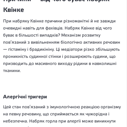
Квінке
При набряку Квінке причини різноманітні й не завжди
очевидні навіть для фахівців. Набряк Квінке від чого
буває в більшості випадків? Механізм розвитку
пов’язаний з вивільненням біологічно активних речовин
— гістаміну і брадикініну. Ці медіатори різко збільшують
проникність судинної стінки і розширюють судини, що
призводить до масивного виходу рідини в навколишні
тканини.
Алергічні тригери
Цей стан пов’язаний з імунологічною реакцією організму
на певну речовину, що сприймається як чужорідна і
небезпечна. Набряк горла при алергії може виникнути