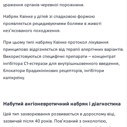
ураження органів черевної порожнини.
Набряк Квінке у дітей зі спадковою формою
проявляється рецидивуючими болями в животі
нез’ясованого походження.
При цьому типі набряку Квінке протокол лікування
принципово відрізняється від терапії алергічних варіантів.
Використовуються специфічні препарати – концентрат
інгібітора C1-естерази для внутрішньовенного введення,
блокатори брадикінінових рецепторів, інгібітори
калікреїну.
Набутий ангіоневротичний набряк і діагностика
Цей тип захворювання розвивається в дорослому віці,
зазвичай після 40 років. Пов’язаний з онкологією,