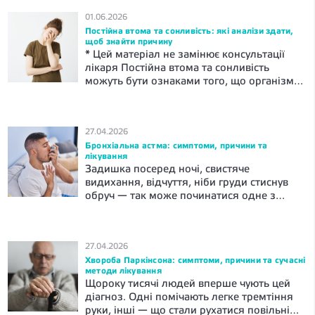
артеріального тиску, ваги, серцево-
01.06.2026
судинних захворювань.За показаннями
Постійна втома та сонливість: які аналізи здати,
можуть бути призначені лабораторні
щоб знайти причину
дослідження: загальний та біохімічний
* Цей матеріал не замінює консультації
аналіз крові, перевірка рівня глюкози та
лікаря Постійна втома та сонливість
холестерину. Інші обстеження
можуть бути ознаками того, що організму
призначаються індивідуально — з
потрібна медична оцінка. Часто лікар
урахуванням статі, скарг, спадковості,
рекомендує здати загальний аналіз крові,
способу […]
феритин, ТТГ, вітамін D та глюкозу. На
27.04.2026
основі результатів цих досліджень
Бронхіальна астма: симптоми, причини та
обговорюється подальший план дій. Що
лікування
вважати постійною втомою? Втома після
Задишка посеред ночі, свистяче
важкого дня — це норма. Вона проходить
видихання, відчуття, ніби груди стиснув
[…]
обруч — так може починатися одне з
найпоширеніших хронічних захворювань
дихальної системи. Розбираємося, що
відбувається в організмі, чому це
27.04.2026
трапляється, чим небезпечна бронхіальна
Хвороба Паркінсона: симптоми, причини та сучасні
астма. Що таке бронхіальна астма?
методи лікування
Бронхіальна астма — хронічне
Щороку тисячі людей вперше чують цей
захворювання дихальних шляхів. При
діагноз. Одні помічають легке тремтіння
астмі бронхи стають гіперреактивними.
руки, інші — що стали рухатися повільніше.