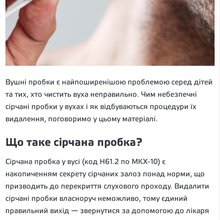
Вушні пробки є найпоширенішою проблемою серед дітей
та тих, хто чистить вуха неправильно. Чим небезпечні
сірчані пробки у вухах і як відбуваються процедури їх
видалення, поговоримо у цьому матеріалі.
Що таке сірчана пробка?
Сірчана пробка у вусі (код H61.2 по МКХ-10) є
накопиченням секрету сірчаних залоз понад норми, що
призводить до перекриття слухового проходу. Видалити
сірчані пробки власноруч неможливо, тому єдиний
правильний вихід — звернутися за допомогою до лікаря