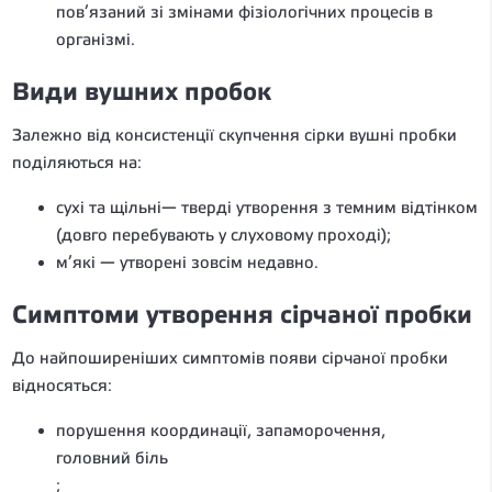
пов’язаний зі змінами фізіологічних процесів в
організмі.
Види вушних пробок
Залежно від консистенції скупчення сірки вушні пробки
поділяються на:
сухі та щільні— тверді утворення з темним відтінком
(довго перебувають у слуховому проході);
м’які — утворені зовсім недавно.
Симптоми утворення сірчаної пробки
До найпоширеніших симптомів появи сірчаної пробки
відносяться:
порушення координації, запаморочення,
головний біль
;