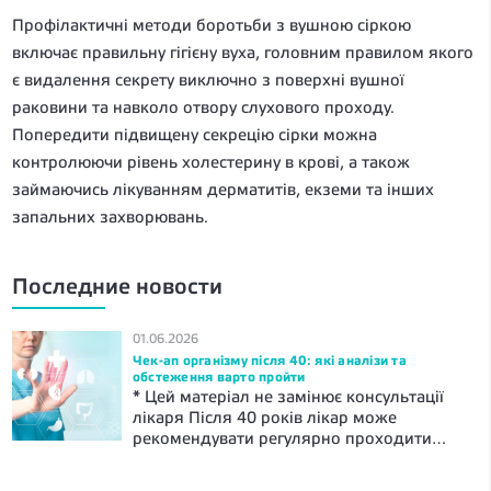
Профілактичні методи боротьби з вушною сіркою
включає правильну гігієну вуха, головним правилом якого
є видалення секрету виключно з поверхні вушної
раковини та навколо отвору слухового проходу.
Попередити підвищену секрецію сірки можна
контролюючи рівень холестерину в крові, а також
займаючись лікуванням дерматитів, екземи та інших
запальних захворювань.
Последние новости
01.06.2026
Чек-ап організму після 40: які аналізи та
обстеження варто пройти
* Цей матеріал не замінює консультації
лікаря Після 40 років лікар може
рекомендувати регулярно проходити
профілактичний огляд. Базовий огляд
організму може включати оцінка