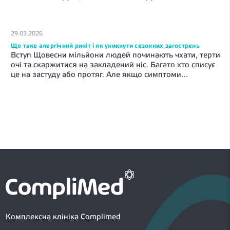
Вони надто гостро реагують на холодне
Хвороба Паркінсона — серйозне
[…]
неврологічне захворювання, яке потребує
своєчасного лікування. У цій статті
29.03.2026
розберемо усе про хворобу Паркінсона –
що це, що відбувається в організмі, як
Що таке алергічний риніт і як уникнути сезонних загострень
Вступ Щовесни мільйони людей починають чхати, терти
розпізнати хворобу на ранньому етапі та
очі та скаржитися на закладений ніс. Багато хто списує
що пропонує медицина. Що таке […]
це на застуду або протяг. Але якщо симптоми
з’являються в один і той самий час року і зникають
разом із цвітінням — найімовірніше, справа не у вірусі.
Йдеться про алергічну реакцію — запалення слизової
оболонки носа. У цьому матеріалі […]
Комплексна клініка Complimed